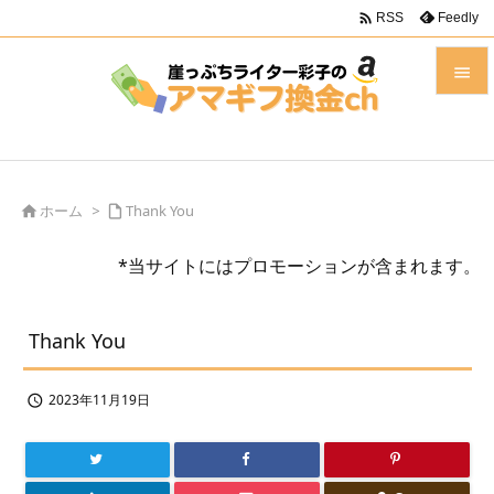

Feedly
RSS


メニュ

前へ
ホーム
>
Thank You



*当サイトにはプロモーションが含まれます。
次へ

検索
Thank You
2023年11月19日
