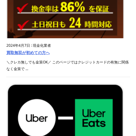
2024年4月7日
:
現金化業者
買取無双が初めての方へ
＼クレカ無しでも金策OK／ このページではクレジットカードの有無に関係
なく金策で ...