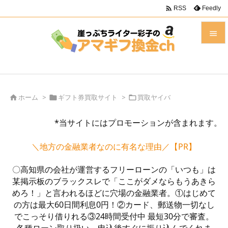

Feedly
RSS


メニュ

前へ
ホーム
>
ギフト券買取サイト
>
買取ヤイバ




*当サイトにはプロモーションが含まれます。
次へ

＼地方の金融業者なのに有名な理由／【PR】
検索
〇高知県の会社が運営するフリーローンの「いつも」は
某掲示板のブラックスレで「ここがダメならもうあきら
めろ！」と言われるほどに穴場の金融業者。①はじめて
の方は最大60日間利息0円！②カード、郵送物一切なし
でこっそり借りれる③24時間受付中 最短30分で審査。