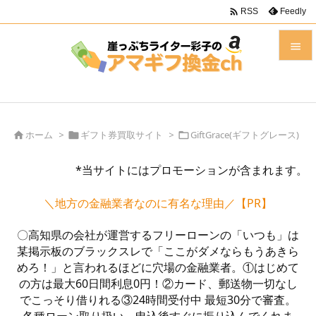

Feedly
RSS


メニュ

前へ
ホーム
>
ギフト券買取サイト
>
GiftGrace(ギフトグレース)




*当サイトにはプロモーションが含まれます。
次へ

＼地方の金融業者なのに有名な理由／【PR】
検索
〇高知県の会社が運営するフリーローンの「いつも」は
某掲示板のブラックスレで「ここがダメならもうあきら
めろ！」と言われるほどに穴場の金融業者。①はじめて
の方は最大60日間利息0円！②カード、郵送物一切なし
でこっそり借りれる③24時間受付中 最短30分で審査。