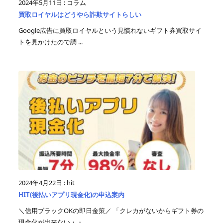
2024年5月11日
:
コラム
買取ロイヤルはどうやら詐欺サイトらしい
Google広告に買取ロイヤルという見慣れないギフト券買取サイ
トを見かけたので調 ...
2024年4月22日
:
hit
HIT(後払いアプリ現金化)の申込案内
＼信用ブラックOKの即日金策／ 「クレカがないからギフト券の
現金化が出来ない・・ ...