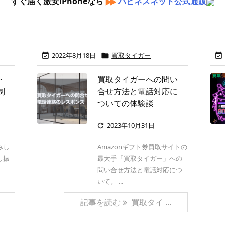
すぐ届く激安iPhoneなら
ハピネスネット公式通販
2022年8月18日
買取タイガー



・
買取タイガーへの問い
制
合せ方法と電話対応に
ついての体験談
2023年10月31日

みし
Amazonギフト券買取サイトの
し振
最大手「買取タイガー」への
問い合せ方法と電話対応につ
いて。 ...
記事を読む
買取タイ ...