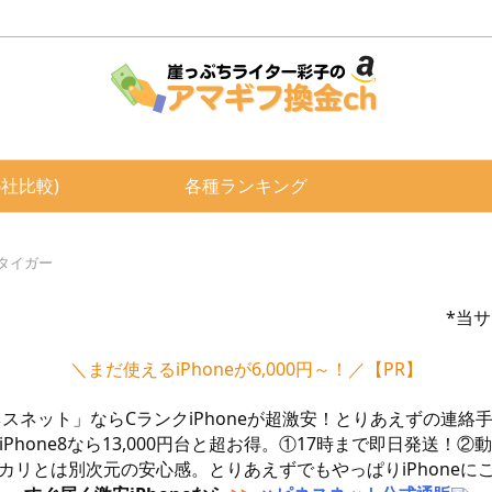
6社比較)
各種ランキング
タイガー
*当
＼まだ使えるiPhoneが6,000円～！／【PR】
ネット」ならCランクiPhoneが超激安！とりあえずの連絡手段
のiPhone8なら13,000円台と超お得。①17時まで即日発送！
カリとは別次元の安心感。とりあえずでもやっぱりiPhoneに