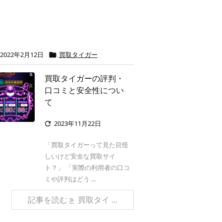
2022年2月12日
買取タイガー

買取タイガーの評判・
口コミと安全性につい
て
2023年11月22日

「買取タイガーって見た目怪
しいけど安全な買取サイ
ト？」 「実際の利用者の口コ
ミや評判はどう ...
記事を読む
買取タイ ...