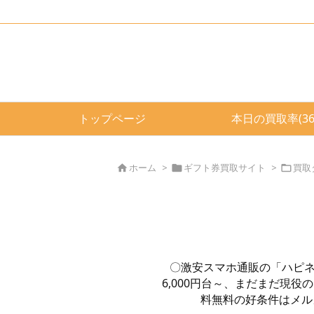
トップページ
本日の買取率(3
ホーム
>
ギフト券買取サイト
>
買取



〇激安スマホ通販の「ハピネス
6,000円台～、まだまだ現役
料無料の好条件はメル