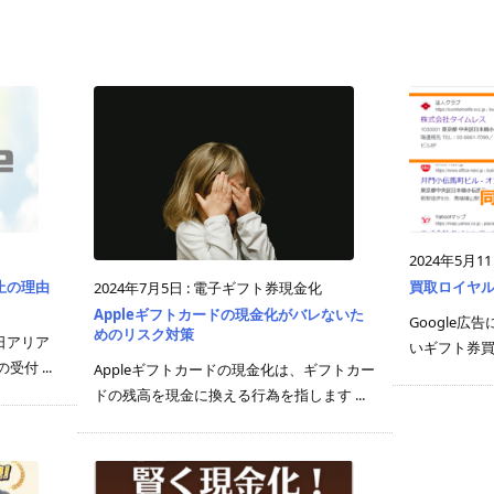
2024年5月1
止の理由
買取ロイヤ
2024年7月5日
:
電子ギフト券現金化
Appleギフトカードの現金化がバレないた
Google
めのリスク対策
日アリア
いギフト券買
付 ...
Appleギフトカードの現金化は、ギフトカー
ドの残高を現金に換える行為を指します ...