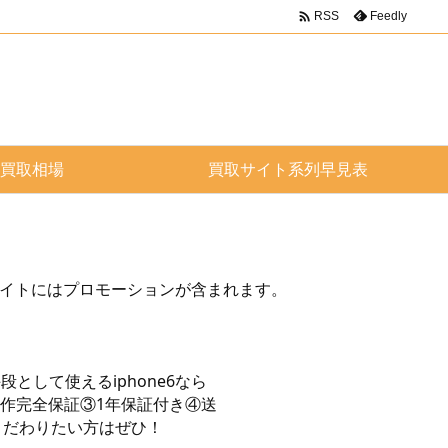

Feedly
RSS
買取相場
買取サイト系列早見表
サイトにはプロモーションが含まれます。
として使えるiphone6なら
②動作完全保証③1年保証付き④送
こだわりたい方はぜひ！