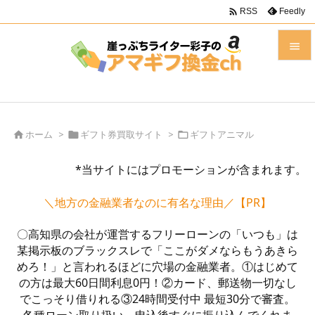

Feedly
RSS


メニュ

前へ
ホーム
>
ギフト券買取サイト
>
ギフトアニマル




*当サイトにはプロモーションが含まれます。
次へ

＼地方の金融業者なのに有名な理由／【PR】
検索
〇高知県の会社が運営するフリーローンの「いつも」は
某掲示板のブラックスレで「ここがダメならもうあきら
めろ！」と言われるほどに穴場の金融業者。①はじめて
の方は最大60日間利息0円！②カード、郵送物一切なし
でこっそり借りれる③24時間受付中 最短30分で審査。