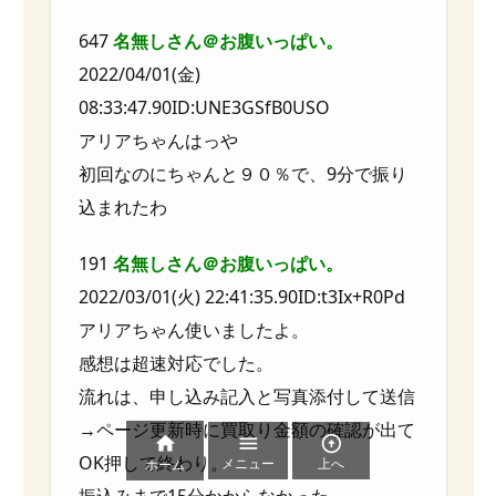
647
名無しさん＠お腹いっぱい。
2022/04/01(金)
08:33:47.90ID:UNE3GSfB0USO
アリアちゃんはっや
初回なのにちゃんと９０％で、9分で振り
込まれたわ
191
名無しさん＠お腹いっぱい。
2022/03/01(火) 22:41:35.90ID:t3Ix+R0Pd
アリアちゃん使いましたよ。
感想は超速対応でした。
流れは、申し込み記入と写真添付して送信
→ページ更新時に買取り金額の確認が出て



OK押して終わり。
メニュー
上へ
ホーム
振込みまで15分かからなかった。