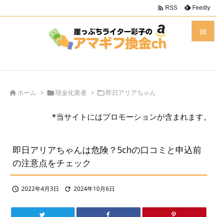

Feedly
RSS


メニュ

前へ
ホーム
>
現金化業者
>
即日アリアちゃん




*当サイトにはプロモーションが含まれます。
次へ

検索
即日アリアちゃんは危険？5chの口コミと申込前
の注意点をチェック
2022年4月3日
2024年10月6日

