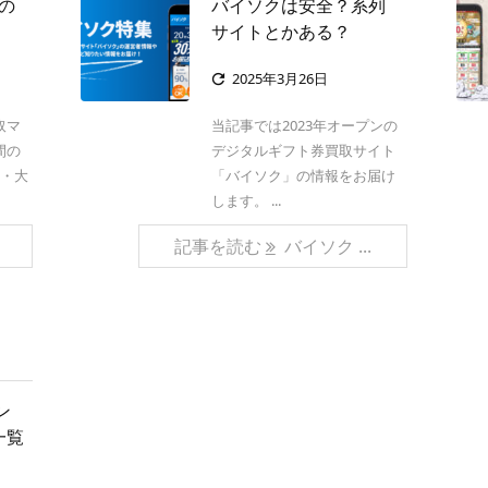
ハの
バイソクは安全？系列
サイトとかある？
2025年3月26日

取マ
当記事では2023年オープンの
間の
デジタルギフト券買取サイト
旦・大
「バイソク」の情報をお届け
します。 ...
記事を読む
バイソク ...
ン
一覧