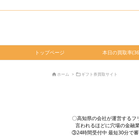
トップページ
本日の買取率(3
ホーム
>
ギフト券買取サイト


〇高知県の会社が運営するフ
言われるほどに穴場の金融業
③24時間受付中 最短30分で