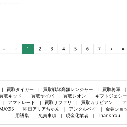
«
‹
1
2
3
4
5
6
7
›
»
買取タイガー
買取戦隊高額レンジャー
買取将軍
買取キッド
買取ヤイバ
買取レオン
ギフトジェシー
アマトレード
買取サファリ
買取カリビアン
ア
MAX95
即日アリアちゃん
アンクルペイ
金券ショ
用語集
免責事項
現金化業者
Thank You