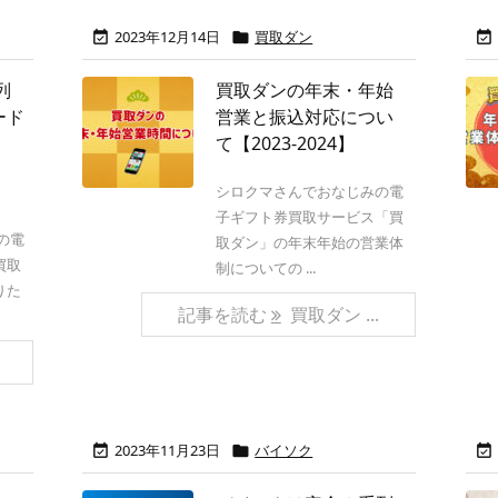
2023年12月14日
買取ダン



列
買取ダンの年末・年始
ード
営業と振込対応につい
て【2023-2024】
シロクマさんでおなじみの電
子ギフト券買取サービス「買
ンの電
取ダン」の年末年始の営業体
買取
制についての ...
りた
記事を読む
買取ダン ...
2023年11月23日
バイソク


