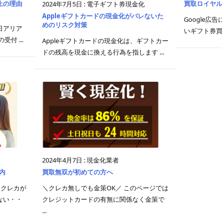
止の理由
買取ロイヤ
2024年7月5日
:
電子ギフト券現金化
Appleギフトカードの現金化がバレないた
Google
めのリスク対策
日アリア
いギフト券買
付 ...
Appleギフトカードの現金化は、ギフトカー
ドの残高を現金に換える行為を指します ...
2024年4月7日
:
現金化業者
内
買取無双が初めての方へ
「クレカが
＼クレカ無しでも金策OK／ このページでは
ない・・
クレジットカードの有無に関係なく金策で
...