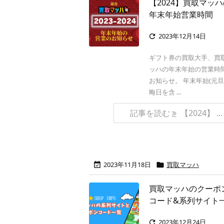
【2024】買取マッ
年末年始営業時間
2023年12月14日

ギフト券の買取大手、買
ッハの年末年始の営業時
お知らせ。 年末年始(元
晦日を含 ...
記事を読む
【2024】 ...
2023年11月18日
買取マッハ


買取マッハのクーポ
コード&系列サイト
2023年12月24日
