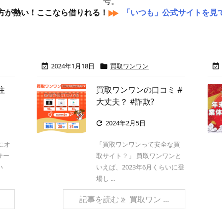
号。
方が熱い！ここなら借りれる！
「いつも」公式サイトを見
2024年1月18日
買取ワンワン



注
買取ワンワンの口コミ #
大丈夫？ #詐欺?
2024年2月5日

にオ
「買取ワンワンって安全な買
サー
取サイト？」 買取ワンワンと
い
いえば、2023年6月くらいに登
場し ...
記事を読む
買取ワン ...