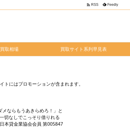

Feedly
RSS
買取相場
買取サイト系列早見表
サイトにはプロモーションが含まれます。
ダメならもうあきらめろ！」と
物一切なしでこっそり借りれる
本貸金業協会会員 第005847