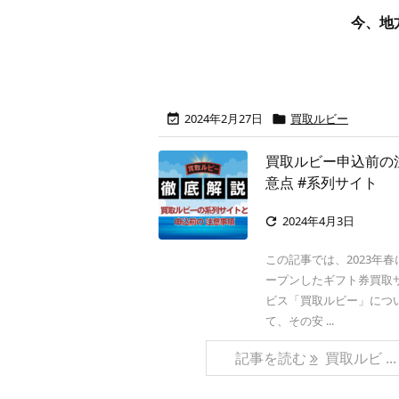
今、地
2024年2月27日
買取ルビー


買取ルビー申込前の
意点 #系列サイト
2024年4月3日

この記事では、2023年春
ープンしたギフト券買取
ビス「買取ルビー」につ
て、その安 ...
記事を読む
買取ルビ ...