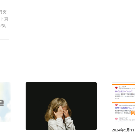
1月突
フト買
が気
2024年5月1