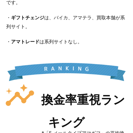
です。
・
ギフトチェンジ
は、バイカ、アマテラ、買取本舗が系
列サイト。
・
アマトレード
は系列サイトなし。
insights
換金率重視ラン
キング
「E-メールタイプアマギフ」の平均換