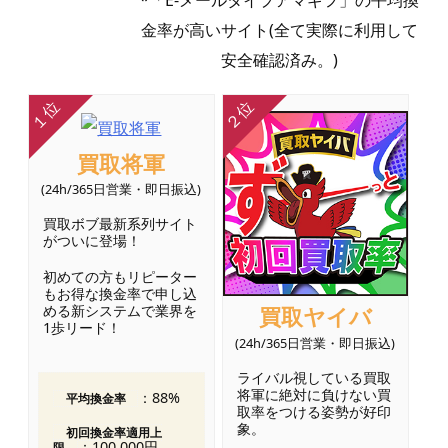
金率が高いサイト(全て実際に利用して
安全確認済み。)
買取将軍
(24h/365日営業・即日振込)
買取ボブ最新系列サイト
がついに登場！
初めての方もリピーター
もお得な換金率で申し込
める新システムで業界を
買取ヤイバ
1歩リード！
(24h/365日営業・即日振込)
ライバル視している買取
将軍に絶対に負けない買
：88%
平均換金率
取率をつける姿勢が好印
象。
初回換金率適用上
：100,000円
限