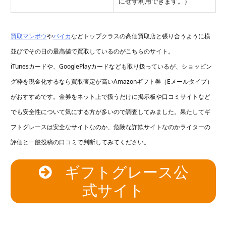
にせず利用できます。）
買取マンボウ
や
バイカ
などトップクラスの高価買取店と張り合うように横
並びでその日の最高値で買取しているのがこちらのサイト。
iTunesカードや、GooglePlayカードなども取り扱っているが、ショッピン
グ枠を現金化するなら買取査定が高いAmazonギフト券（Eメールタイプ）
がおすすめです。金券をネット上で扱うだけに掲示板や口コミサイトなど
でも安全性について気にする方が多いので調査してみました。果たしてギ
フトグレースは安全なサイトなのか、危険な詐欺サイトなのかライターの
評価と一般投稿の口コミで判断してみてください。
ギフトグレース公
式サイト