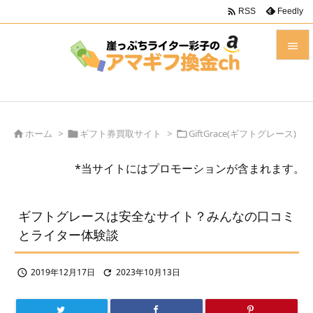

Feedly
RSS


メニュ

前へ
ホーム
>
ギフト券買取サイト
>
GiftGrace(ギフトグレース)




*当サイトにはプロモーションが含まれます。
次へ

検索
ギフトグレースは安全なサイト？みんなの口コミ
とライター体験談
2019年12月17日
2023年10月13日

