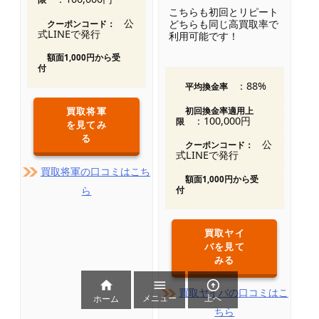
こちらも初回とリピート
公
どちらも同じ高買取率で
クーポンコード：
式LINEで発行
利用可能です！
額面1,000円から受
付
：88%
平均換金率
買取将軍
初回換金率適用上
：100,000円
限
を見てみ
る
公
クーポンコード：
式LINEで発行
買取将軍の口コミはこち
額面1,000円から受
ら
付
買取ヤイ
バを見て
みる



買取ヤイバの口コミはこ
メニュー
上へ
ホーム
ちら