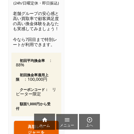
(24h/日曜定休・即日振込)
老舗グループの安心感と
高い買取率で顧客満足度
の高い換金体験をあなた
も実感してみましょう！
今なら7回目まで特別レ
ートが利用できます。
：
初回平均換金率
88%
初回換金率適用上
：100,000円
限
リ
クーポンコード：
ピーター限定
額面1,000円から受
付



メニュー
上へ
ホーム
高額レン
ジャーを