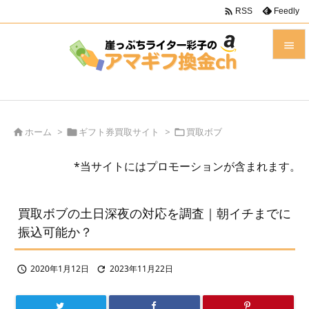

Feedly
RSS


メニュ

前へ
ホーム
>
ギフト券買取サイト
>
買取ボブ




*当サイトにはプロモーションが含まれます。
次へ

検索
買取ボブの土日深夜の対応を調査｜朝イチまでに
振込可能か？
2020年1月12日
2023年11月22日

