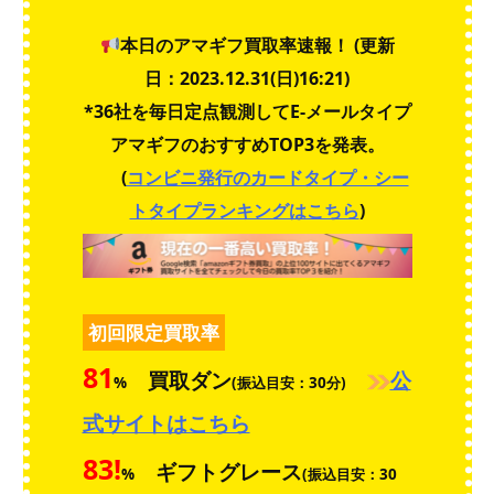
本日のアマギフ買取率速報！ (更新
日：2023.12.31(日)16:21)
*36社を毎日定点観測してE-メールタイプ
アマギフのおすすめTOP3を発表。
(
コンビニ発行のカードタイプ・シー
トタイプランキングはこちら
)
初回限定買取率
81
買取ダン
公
%
(振込目安：30分)
式サイトはこちら
83
!
ギフトグレース
%
(振込目安：30