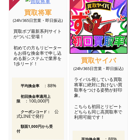
買取将軍
(24h/365日営業・即日振込)
買取ボブ最新系列サイト
がついに登場！
初めての方もリピーター
もお得な換金率で申し込
める新システムで業界を
買取ヤイバ
1歩リード！
(24h/365日営業・即日振込)
ライバル視している買取
将軍に絶対に負けない買
：88%
平均換金率
取率をつける姿勢が好印
象。
初回換金率適用上
：100,000円
限
こちらも初回とリピート
公
どちらも同じ高買取率で
クーポンコード：
式LINEで発行
利用可能です！
額面1,000円から受
付
：88%
平均換金率