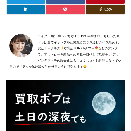
Copy
ライター紹介 崖っぷち彩子：1996年生まれ もらったギ
ャラは全てギャンブルと発泡酒につぎ込むカイジ系女子。
実話ナックルズ
や実話BUNKAタブー
などのアング
ラ、アウトロー系雑誌への連載を目指して活動中。 アマ
ゾンギフト券の現金化にもちょくちょくお世話になってい
るのでリアルな体験談を生かせるように頑張ります